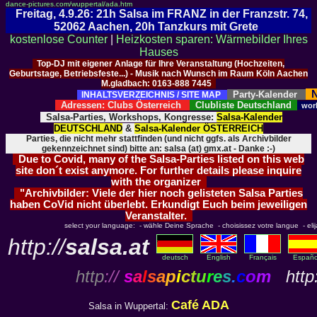
dance-pictures.com/wuppertal/ada.htm
Freitag, 4.9.26: 21h Salsa im FRANZ in der Franzstr. 74,
52062 Aachen, 20h Tanzkurs mit Grete
kostenlose Counter
|
Heizkosten sparen: Wärmebilder Ihres
Hauses
Top-DJ mit eigener Anlage für Ihre Veranstaltung (Hochzeiten,
Geburtstage, Betriebsfeste...) - Musik nach Wunsch im Raum Köln Aachen
M.gladbach: 0163-888 7445
N
Party-Kalender
INHALTSVERZEICHNIS / SITE MAP
Adressen: Clubs Österreich
Clubliste Deutschland
wor
Salsa-Parties, Workshops, Kongresse:
Salsa-Kalender
DEUTSCHLAND
&
Salsa-Kalender ÖSTERREICH
Parties, die nicht mehr stattfinden (und nicht ggfs. als Archivbilder
gekennzeichnet sind) bitte an: salsa (at) gmx.at - Danke :-)
Due to Covid, many of the Salsa-Parties listed on this web
site don´t exist anymore. For further details please inquire
with the organizer
"Archivbilder: Viele der hier noch gelisteten Salsa Parties
haben CoVid nicht überlebt. Erkundigt Euch beim jeweiligen
Veranstalter.
select your language: - wähle Deine Sprache - choisissez votre langue - elija 
http://
salsa.at
deutsch
English
Français
Españo
http
://
s
a
l
s
a
p
i
c
t
u
r
e
s
.
c
o
m
http:
Café ADA
Salsa in Wuppertal: